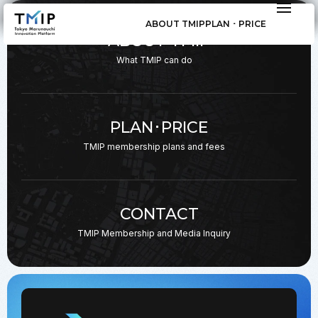
ABOUT TMIP
PLAN ･ PRICE
ABOUT TMIP
What TMIP can do
PLAN･PRICE
TMIP membership plans
and fees
CONTACT
TMIP Membership and
Media Inquiry