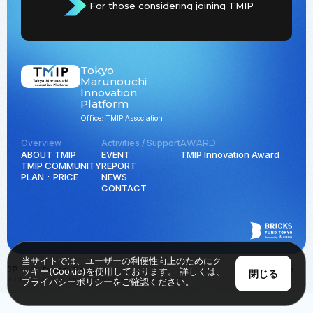
For those considering joining TMIP
Tokyo
Marunouchi
Innovation
Platform
Office: TMIP Association
Overview
Activities / Support
AWARD
ABOUT TMIP
EVENT
TMIP Innovation Award
TMIP COMMUNITY
REPORT
PLAN ･ PRICE
NEWS
CONTACT
当サイトでは、ユーザーの利便性向上のためにク
JP
EN
Privacy Policy
Back to Top
ッキー(Cookie)を使用しております。 詳しくは、
閉じる
© Tokyo Marunouchi Innovation Platform all rights reserved.
プライバシーポリシー
をご確認ください。