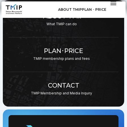
ABOUT TMIP
PLAN ･ PRICE
ABOUT TMIP
What TMIP can do
PLAN･PRICE
TMIP membership plans
and fees
CONTACT
TMIP Membership and
Media Inquiry