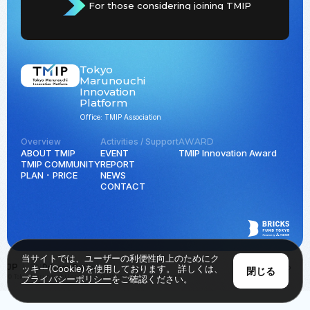
For those considering joining TMIP
Tokyo
Marunouchi
Innovation
Platform
Office: TMIP Association
Overview
Activities / Support
AWARD
ABOUT TMIP
EVENT
TMIP Innovation Award
TMIP COMMUNITY
REPORT
PLAN ･ PRICE
NEWS
CONTACT
当サイトでは、ユーザーの利便性向上のためにク
JP
EN
Privacy Policy
Back to Top
ッキー(Cookie)を使用しております。 詳しくは、
閉じる
© Tokyo Marunouchi Innovation Platform all rights reserved.
プライバシーポリシー
をご確認ください。