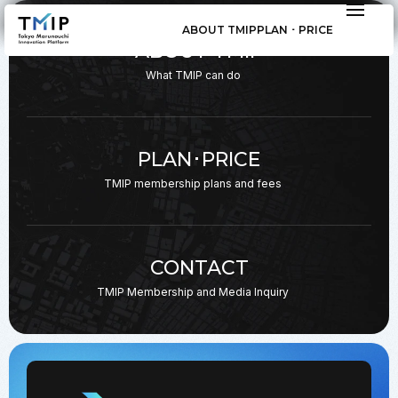
ABOUT TMIP
PLAN ･ PRICE
ABOUT TMIP
What TMIP can do
PLAN･PRICE
TMIP membership plans
and fees
CONTACT
TMIP Membership and
Media Inquiry