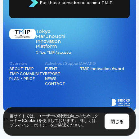
For those considering joining TMIP
Tokyo
Marunouchi
Innovation
Platform
Office: TMIP Association
Overview
Activities / Support
AWARD
ABOUT TMIP
EVENT
TMIP Innovation Award
TMIP COMMUNITY
REPORT
PLAN ･ PRICE
NEWS
CONTACT
当サイトでは、ユーザーの利便性向上のためにク
JP
EN
Privacy Policy
Back to Top
ッキー(Cookie)を使用しております。 詳しくは、
閉じる
© Tokyo Marunouchi Innovation Platform all rights reserved.
プライバシーポリシー
をご確認ください。