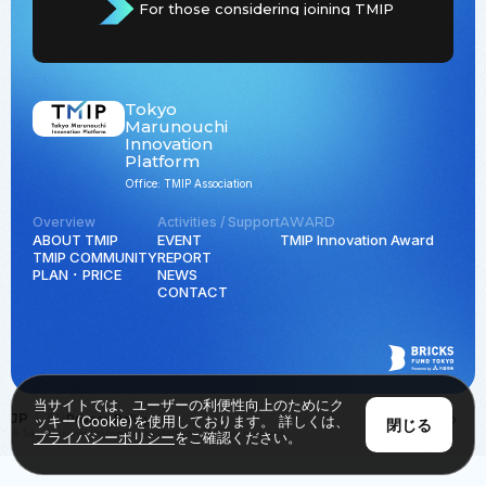
For those considering joining TMIP
Tokyo
Marunouchi
Innovation
Platform
Office: TMIP Association
Overview
Activities / Support
AWARD
ABOUT TMIP
EVENT
TMIP Innovation Award
TMIP COMMUNITY
REPORT
PLAN ･ PRICE
NEWS
CONTACT
当サイトでは、ユーザーの利便性向上のためにク
JP
EN
Privacy Policy
Back to Top
ッキー(Cookie)を使用しております。 詳しくは、
閉じる
© Tokyo Marunouchi Innovation Platform all rights reserved.
プライバシーポリシー
をご確認ください。