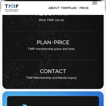
ABOUT TMIP
PLAN ･ PRICE
ABOUT TMIP
What TMIP can do
PLAN･PRICE
TMIP membership plans
and fees
CONTACT
TMIP Membership and
Media Inquiry