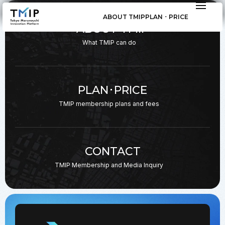
ABOUT TMIP
PLAN ･ PRICE
ABOUT TMIP
What TMIP can do
PLAN･PRICE
TMIP membership plans
and fees
CONTACT
TMIP Membership and
Media Inquiry