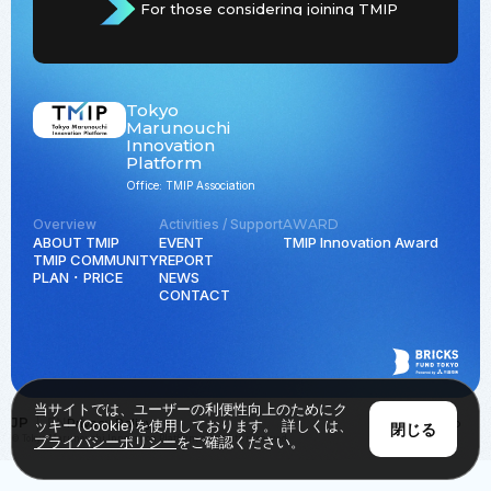
For those considering joining TMIP
Tokyo
Marunouchi
Innovation
Platform
Office: TMIP Association
Overview
Activities / Support
AWARD
ABOUT TMIP
EVENT
TMIP Innovation Award
TMIP COMMUNITY
REPORT
PLAN ･ PRICE
NEWS
CONTACT
当サイトでは、ユーザーの利便性向上のためにク
JP
EN
Privacy Policy
Back to Top
ッキー(Cookie)を使用しております。 詳しくは、
閉じる
© Tokyo Marunouchi Innovation Platform all rights reserved.
プライバシーポリシー
をご確認ください。