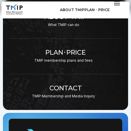
ABOUT TMIP
PLAN ･ PRICE
ABOUT TMIP
What TMIP can do
PLAN･PRICE
TMIP membership plans
and fees
CONTACT
TMIP Membership and
Media Inquiry