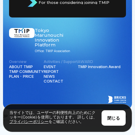
For those considering joining TMIP
Tokyo
Marunouchi
Innovation
Platform
Office: TMIP Association
Overview
Activities / Support
AWARD
ABOUT TMIP
EVENT
TMIP Innovation Award
TMIP COMMUNITY
REPORT
PLAN ･ PRICE
NEWS
CONTACT
当サイトでは、ユーザーの利便性向上のためにク
JP
EN
Privacy Policy
Back to Top
ッキー(Cookie)を使用しております。 詳しくは、
閉じる
© Tokyo Marunouchi Innovation Platform all rights reserved.
プライバシーポリシー
をご確認ください。