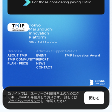
For those considering joining TMIP
Tokyo
Marunouchi
Innovation
Platform
Office: TMIP Association
Overview
Activities / Support
AWARD
ABOUT TMIP
EVENT
TMIP Innovation Award
TMIP COMMUNITY
REPORT
PLAN ･ PRICE
NEWS
CONTACT
当サイトでは、ユーザーの利便性向上のためにク
JP
EN
Privacy Policy
Back to Top
ッキー(Cookie)を使用しております。 詳しくは、
閉じる
© Tokyo Marunouchi Innovation Platform all rights reserved.
プライバシーポリシー
をご確認ください。