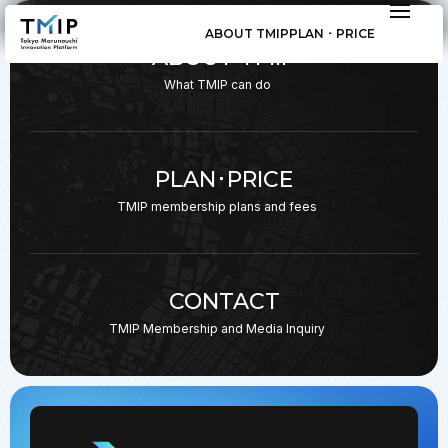
ABOUT TMIP
PLAN ･ PRICE
ABOUT TMIP
What TMIP can do
PLAN･PRICE
TMIP membership plans
and fees
CONTACT
TMIP Membership and
Media Inquiry