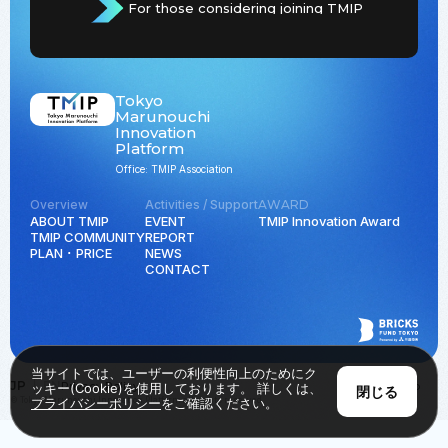
For those considering joining TMIP
Tokyo
Marunouchi
Innovation
Platform
Office: TMIP Association
Overview
Activities / Support
AWARD
ABOUT TMIP
EVENT
TMIP Innovation Award
TMIP COMMUNITY
REPORT
PLAN ･ PRICE
NEWS
CONTACT
当サイトでは、ユーザーの利便性向上のためにク
JP
EN
Privacy Policy
Back to Top
ッキー(Cookie)を使用しております。 詳しくは、
閉じる
© Tokyo Marunouchi Innovation Platform all rights reserved.
プライバシーポリシー
をご確認ください。