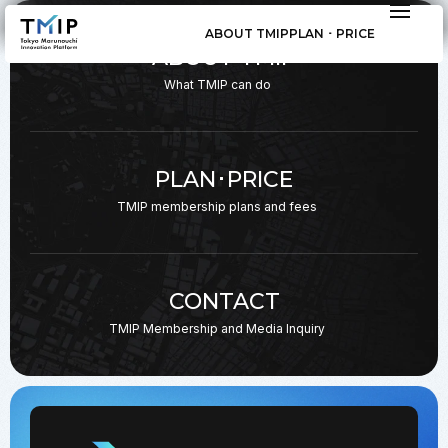
ABOUT TMIP
PLAN ･ PRICE
ABOUT TMIP
What TMIP can do
PLAN･PRICE
TMIP membership plans
and fees
CONTACT
TMIP Membership and
Media Inquiry