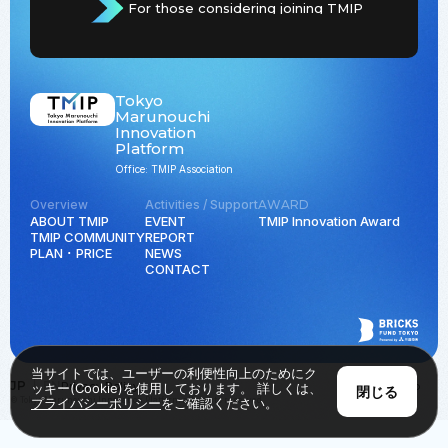
For those considering joining TMIP
Tokyo
Marunouchi
Innovation
Platform
Office: TMIP Association
Overview
Activities / Support
AWARD
ABOUT TMIP
EVENT
TMIP Innovation Award
TMIP COMMUNITY
REPORT
PLAN ･ PRICE
NEWS
CONTACT
当サイトでは、ユーザーの利便性向上のためにク
JP
EN
Privacy Policy
Back to Top
ッキー(Cookie)を使用しております。 詳しくは、
閉じる
© Tokyo Marunouchi Innovation Platform all rights reserved.
プライバシーポリシー
をご確認ください。