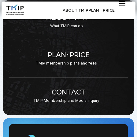
ABOUT TMIP
PLAN ･ PRICE
ABOUT TMIP
What TMIP can do
PLAN･PRICE
TMIP membership plans
and fees
CONTACT
TMIP Membership and
Media Inquiry