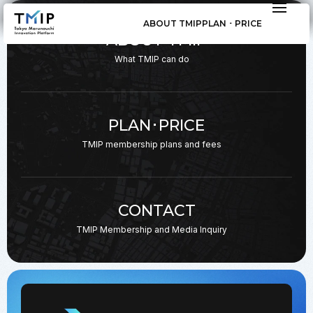
ABOUT TMIP
PLAN ･ PRICE
ABOUT TMIP
What TMIP can do
PLAN･PRICE
TMIP membership plans
and fees
CONTACT
TMIP Membership and
Media Inquiry