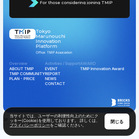
For those considering joining TMIP
Tokyo
Marunouchi
Innovation
Platform
Office: TMIP Association
Overview
Activities / Support
AWARD
ABOUT TMIP
EVENT
TMIP Innovation Award
TMIP COMMUNITY
REPORT
PLAN ･ PRICE
NEWS
CONTACT
当サイトでは、ユーザーの利便性向上のためにク
JP
EN
Privacy Policy
Back to Top
ッキー(Cookie)を使用しております。 詳しくは、
閉じる
© Tokyo Marunouchi Innovation Platform all rights reserved.
プライバシーポリシー
をご確認ください。