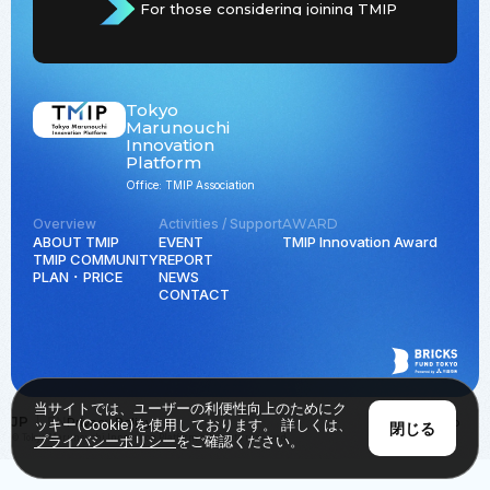
For those considering joining TMIP
Tokyo
Marunouchi
Innovation
Platform
Office: TMIP Association
Overview
Activities / Support
AWARD
ABOUT TMIP
EVENT
TMIP Innovation Award
TMIP COMMUNITY
REPORT
PLAN ･ PRICE
NEWS
CONTACT
当サイトでは、ユーザーの利便性向上のためにク
JP
EN
Privacy Policy
Back to Top
ッキー(Cookie)を使用しております。 詳しくは、
閉じる
© Tokyo Marunouchi Innovation Platform all rights reserved.
プライバシーポリシー
をご確認ください。