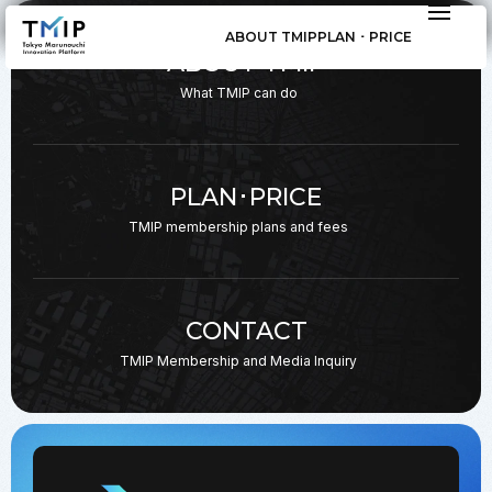
ABOUT TMIP
PLAN ･ PRICE
ABOUT TMIP
What TMIP can do
PLAN･PRICE
TMIP membership plans
and fees
CONTACT
TMIP Membership and
Media Inquiry