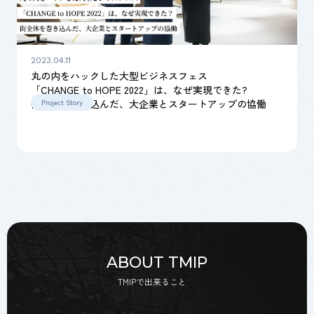
2023.04.11
丸の内をハックした大型ビジネスフェス
「CHANGE to HOPE 2022」は、なぜ実現できた?
街全体を巻き込んだ、大企業とスタートアップの協働
Project Story
ABOUT TMIP
TMIPで出来ること