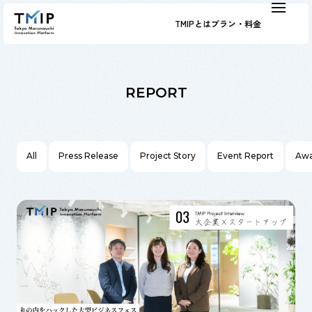
TMIPとは
プラン・料金
REPORT
All
Press Release
Project Story
Event Report
Awa