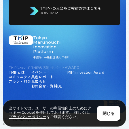
TMIPへの入会をご検討の方はこちら
JOIN TMIP
Tokyo
Marunouchi
Innovation
Platform
事務局 : 一般社団法人 TMIP
TMIPについて
TMIPの活動･サポート
AWARD
TMIPとは
イベント
TMIP Innovation Award
コミュニティ
共創レポート
プラン・料金
お知らせ
お問合せ・資料DL
当サイトでは、ユーザーの利便性向上のためにク
ッキー(Cookie)を使用しております。 詳しくは、
閉じる
プライバシーポリシー
をご確認ください。
JP
EN
Privacy Policy
Back to Top
© Tokyo Marunouchi Innovation Platform all rights reserved.