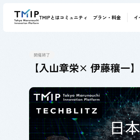
TMIPとは
コミュニティ
プラン・料金
イ
メンバー
パートナー
メンター
アドバイザー
開催終了
【入山章栄× 伊藤穰一】