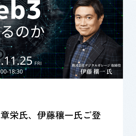
山章栄氏、伊藤穰一氏ご登