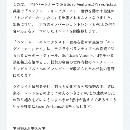
この度、TMIPパートナーであるSozo VenturesがNewsPicksと
共著で「ベンチャー・キャピタリストー世界を動かす最強の
『キングメーカー』たち」を出版されることとなりました。
出版に伴い、「世界のイノベーショントレンドとVCとの付き
合い方」をテーマにしたイベントを開催致します。
「ベンチャー・キャピタリストー世界を動かす最強の『キン
グメーカー』たち」は、テスラやパランティアへの投資で知
られるピーター・ティール、Softbank Vision Fundを率いる
孫正義氏を始めとし、総勢30名強の世界有数のベンチャー・
キャピタリストへのインタビューが収められた本邦初の書籍
になります。
ウクライナ情勢を受け、刻々と変化する国際情勢の中、次に
来るトレンドをどのように考えるべきか? VCとの連携やCVC
の取り組みをどのようにすべきか?皆様が抱えるであろうこう
いった疑問にSozo Venturesがお答え致します。
▼詳細&お申込み▼