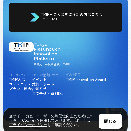
TMIPへの入会をご検討の方はこちら
JOIN TMIP
Tokyo
Marunouchi
Innovation
Platform
事務局 : 一般社団法人 TMIP
TMIPについて
TMIPの活動･サポート
AWARD
TMIPとは
イベント
TMIP Innovation Award
コミュニティ
共創レポート
プラン・料金
お知らせ
お問合せ・資料DL
当サイトでは、ユーザーの利便性向上のためにク
ッキー(Cookie)を使用しております。 詳しくは、
閉じる
プライバシーポリシー
をご確認ください。
JP
EN
Privacy Policy
Back to Top