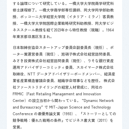
する論理について研究している。一橋大学大学院商学研究科
修士課程修了。一橋大学商学部専任講師、同大学同学部助教
授、ボッコーニ大学経営大学院（イタリア・ミラノ）客員教
授、一橋大学大学院国際企業戦略研究科助教授、同大学ビジ
ネススクール教授を経て2023年から特任教授（現職）。1964
年東京都目黒区生まれ。
日本取締役協会スタートアップ委員会副委員長（現任）、ポ
ーター賞運営委員（現任）、旭硝子株式会社経営諮問委員、
みさき投資株式会社経営諮問委員（現任）、りそな銀行資産
運用アドバイザリーコミッティ委員、スカイマーク株式会社
取締役、NTT データアドバイザリーボードメンバー、経済産
業省産業構造審議会委員、組織学会理事などを歴任。 株式会
社ファーストリテイリングの経営人材育成に、同社の
FRMIC（Fast Retailing Management and Innovation
Center）の設立当初から関わっている。 “Dynamic Network
and Bureaucracy” で MIT-Japan Science and Technology
Conference の最優秀論文賞（1993）、『ストーリーとしての
競争戦略：優れた戦略の条件』でビジネス書大賞（2011）を
受賞。