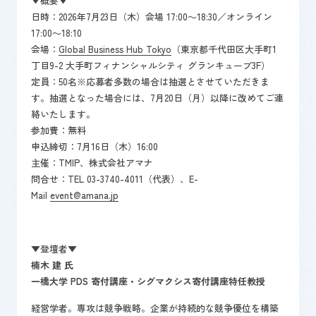
▼概要▼
日時：2026年7月23日（木）会場 17:00～18:30／オンライン
17:00～18:10
会場：
Global Business Hub Tokyo
（東京都千代田区大手町1
丁目9-2 大手町フィナンシャルシティ グランキューブ3F）
定員：50名※応募者多数の場合は抽選とさせていただきま
す。抽選となった場合には、7月20日（月）以降に改めてご連
絡いたします。
参加費：無料
申込締切：7月16日（木）16:00
主催：TMIP、株式会社アマナ
問合せ：TEL 03-3740-4011（代表）、E-
Mail
event@amana.jp
▼登壇者▼
楠木 建 氏
一橋大学 PDS 寄付講座・シグマクシス寄付講座特任教授
経営学者。専攻は競争戦略。企業が持続的な競争優位を構築