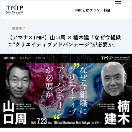
TMIPとは
プラン・料金
開催終了
【アマナ×TMIP】山口周 × 楠木建「なぜ今組織
に“クリエイティブアドバンテージ“が必要か」