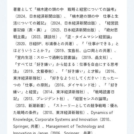
著書として『楠木建の頭の中 戦略と経営についての論考』
（2024、日本経済新聞出版）、『楠木建の頭の中 仕事と生
活についての雑記』（2024、日本経済新聞出版）、『経営読
書記録（表・裏）』（2023、日本経済新聞出版）、『絶対悲
観主義』（2022、講談社）、『逆・タイムマシン経営論』
（2020、日経BP、杉浦泰との共著）、『「仕事ができる」と
はどういうことか？』（2019、宝島社、山口周との共著）、
『室内生活：スローで過剰な読書論』（2019、晶文社）、
『すべては「好き嫌い」から始まる：仕事を自由にする思考
法』（2019、文藝春秋）、『「好き嫌い」と才能』（2016、
東洋経済新報社）、『好きなようにしてください：たった一
つの「仕事」の原則』（2016、ダイヤモンド社）、『「好き
嫌い」と経営』（2014、東洋経済新報社）、『戦略読書日
記』（2013、プレジデント社）、『経営センスの論理』
（2013、新潮新書）、『ストーリーとしての競争戦略：優れ
た戦略の条件』（2010、東洋経済新報社）、Dynamics of
Knowledge, Corporate Systems and Innovation（2010、
Springer, 共著）、Management of Technology and
Innovation in Japan（2006、Springer、共著）、