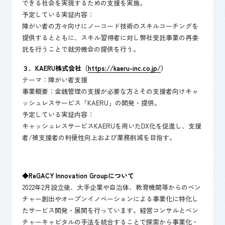
できる社会を実現するための支援を実施。
予定している実証内容：
障がい者の方々向けにノーコード技術のスキルコーチングを
提供するとともに、スキル習得者に対し弊社受託事業の再委
託を行うことで就労機会の提供を行う。
３．​KAERU株式会社（
https://kaeru-inc.co.jp/
）
​テーマ：障がい者支援
事業概要：金銭管理の支援が必要な方とその支援者向けキャ
ッシュレスサービス「KAERU」の開発・提供。
予定している実証内容：
キャッシュレスサービスKAERUを用いたDX化を促進し、支援
者/被支援者の利便性向上および業務削減を目指す。
◆ReGACY Innovation Groupについて
2022年2月設立後、大手企業や自治体、教育機関等からのベン
チャー創出やオープンイノベーションによる事業化に特化し
たサービス開発・展開を行っています。経営コンサルとベン
チャーキャピタルの手法を統合することで探索から事業化・