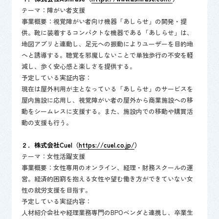
テーマ：障がい者支援
​事業概要：視覚障がい者向け機器「あしらせ」の開発・提
供。靴に装着するコンパクトな機器である「あしらせ」は、
地図アプリと連動し、足元への振動によりユーザーを目的地
へと誘導する。聴覚を邪魔しないことで単独歩行の不安を軽
減し、歩く安心感と楽しさを提供する。
​予定している実証内容：
現在は屋外利用が主となっている「あしらせ」のサービスを
屋内施設に応用し、視覚障がい者の屋外から商業施設への移
動をシームレスに支援する。また、施設内での移動や購買活
動の支援も行う。
２．​株式会社Cuel（
https://cuel.co.jp/
）
​テーマ：女性活躍支援
事業概要：女性専用のオンライン、経理・財務スクールの運
営。経済的困窮を抱える女性や望む働き方ができていない女
性の就労支援を目指す。
​予定している実証内容：
人材紹介会社や経理業務専門のBPOベンダと連携し、卒業生