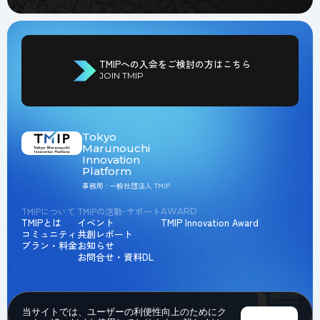
TMIPへの入会をご検討の方はこちら
JOIN TMIP
Tokyo
Marunouchi
Innovation
Platform
事務局 : 一般社団法人 TMIP
TMIPについて
TMIPの活動･サポート
AWARD
TMIPとは
イベント
TMIP Innovation Award
コミュニティ
共創レポート
プラン・料金
お知らせ
お問合せ・資料DL
当サイトでは、ユーザーの利便性向上のためにク