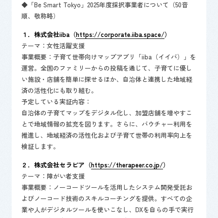
◆「Be Smart Tokyo」2025年度採択事業者について（50音
順、敬称略）
１．株式会社iiba（
https://corporate.iiba.space/
）
​テーマ：女性活躍支援
事業概要：子育て世帯向けマップアプリ「iiba（イイバ）」を
運営。全国のファミリーからの投稿を通じて、子育てに優し
い施設・店舗を簡単に探せるほか、自治体と連携した地域経
済の活性化にも取り組む。
予定している実証内容：
自治体の子育てマップをデジタル化し、加盟店舗を増やすこ
とで地域情報の拡充を図ります。さらに、バウチャー利用を
推進し、地域経済の活性化および子育て世帯の利用率向上を
検証します。
２．​株式会社セラピア（
https://therapeer.co.jp/
）
​テーマ：障がい者支援
事業概要：ノーコードツールを活用したシステム開発受託お
よびノーコード技術のスキルコーチングを提供。すべての企
業や人がデジタルツールを使いこなし、DXを自らの手で実行