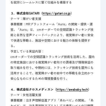
を就労にシームレスに繋ぐ仕組みを構築する
３．​株式会社GATARI（
https://gatari.co.jp
）
テーマ：障がい者支援
​事業概要：MRプラットフォーム「Auris」の開発・提供・運
営。「Auris」は、 cmオーダーでの空間認識トラッキング技
術と自然な音声フィードバックにより、視覚障がい者に安全
で快適な移動と、施設や空間における魅力の体験を提供す
る。
​予定している実証内容：
cmオーダーでの空間認識トラッキング技術を活用した、屋内
の特定施設における視覚障がい者向けの誘導及び情報保証の
取り組みを行う。中期的には、トラッキング技術を屋外にも
活用することで、視覚障がい者の街中での移動を自立的かつ
安心なものにするための環境整備を行う。
４．株式会社クロスメディスン（
https://awababy.tech
）
テーマ：女性活躍支援 ​
事業概要：泣き声理解促進アプリ「あわベビ」の開発。「あ
わベビ」は、泣き声判別アプリとしては最高レベルの11種類