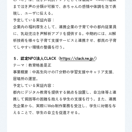
まで泣き声の分類が可能で、赤ちゃんの感情や体調を泡で表
現し、ユーザに伝える。 ​
予定している実証内容：
​企業内の福利厚生として、連携企業の子育て中の都内従業員
に、乳幼児泣き声解析アプリを提供する。中期的には、AI解
析技術を様々な子育て支援サービスと連携させ、都民の子育
てしやすい環境の整備を行う。
５．認定NPO法人CLACK（
https://clack.ne.jp/
）
テーマ：教育格差是正
​事業概要：中高生向けのIT分野の学習支援やキャリア支援、
居場所の運営。
予定している実証内容：
都内にデジタル教育を提供する拠点を設置し、自治体等と連
携して貧困等の困難を抱える学生の支援を行う。また、連携
先企業から、実際にWeb制作業務を受注し、学生に対価を与
えることで、学生の自立を促進させる。​