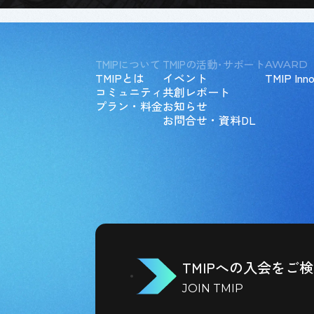
TMIPについて
TMIPの活動･サポート
AWARD
TMIPとは
イベント
TMIP Inno
コミュニティ
共創レポート
プラン・料金
お知らせ
お問合せ・資料DL
TMIPへの入会をご
JOIN TMIP