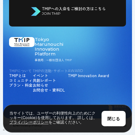
TMIPへの入会をご検討の方はこちら
JOIN TMIP
Tokyo
Marunouchi
Innovation
Platform
事務局 : 一般社団法人 TMIP
TMIPについて
TMIPの活動･サポート
AWARD
TMIPとは
イベント
TMIP Innovation Award
コミュニティ
共創レポート
プラン・料金
お知らせ
お問合せ・資料DL
当サイトでは、ユーザーの利便性向上のためにク
ッキー(Cookie)を使用しております。 詳しくは、
閉じる
プライバシーポリシー
をご確認ください。
JP
EN
Privacy Policy
Back to Top
© Tokyo Marunouchi Innovation Platform all rights reserved.