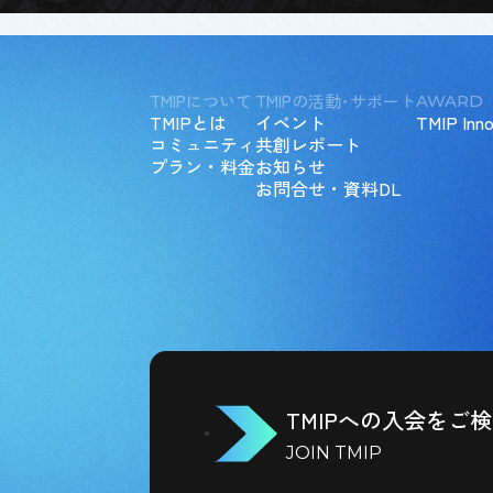
TMIPについて
TMIPの活動･サポート
AWARD
TMIPとは
イベント
TMIP Inno
コミュニティ
共創レポート
プラン・料金
お知らせ
お問合せ・資料DL
TMIPへの入会をご
JOIN TMIP