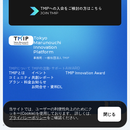
TMIPへの入会をご検討の方はこちら
JOIN TMIP
Tokyo
Marunouchi
Innovation
Platform
事務局 : 一般社団法人 TMIP
TMIPについて
TMIPの活動･サポート
AWARD
TMIPとは
イベント
TMIP Innovation Award
コミュニティ
共創レポート
プラン・料金
お知らせ
お問合せ・資料DL
当サイトでは、ユーザーの利便性向上のためにク
ッキー(Cookie)を使用しております。 詳しくは、
閉じる
プライバシーポリシー
をご確認ください。
JP
EN
Privacy Policy
Back to Top
© Tokyo Marunouchi Innovation Platform all rights reserved.