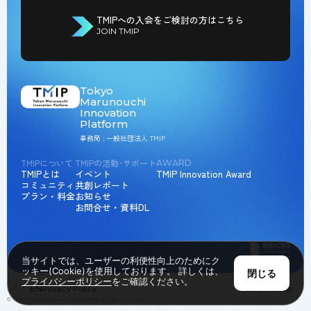
TMIPへの入会をご検討の方はこちら
JOIN TMIP
Tokyo
Marunouchi
Innovation
Platform
事務局 : 一般社団法人 TMIP
TMIPについて
TMIPの活動･サポート
AWARD
TMIPとは
イベント
TMIP Innovation Award
コミュニティ
共創レポート
プラン・料金
お知らせ
お問合せ・資料DL
当サイトでは、ユーザーの利便性向上のためにク
ッキー(Cookie)を使用しております。 詳しくは、
閉じる
プライバシーポリシー
をご確認ください。
JP
EN
Privacy Policy
Back to Top
© Tokyo Marunouchi Innovation Platform all rights reserved.