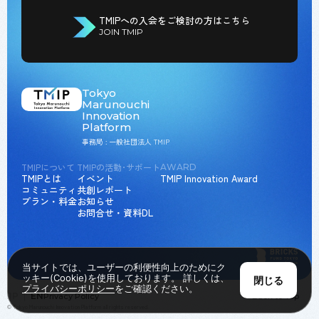
TMIPへの入会をご検討の方はこちら
JOIN TMIP
Tokyo
Marunouchi
Innovation
Platform
事務局 : 一般社団法人 TMIP
TMIPについて
TMIPの活動･サポート
AWARD
TMIPとは
イベント
TMIP Innovation Award
コミュニティ
共創レポート
プラン・料金
お知らせ
お問合せ・資料DL
当サイトでは、ユーザーの利便性向上のためにク
ッキー(Cookie)を使用しております。 詳しくは、
閉じる
プライバシーポリシー
をご確認ください。
JP
EN
Privacy Policy
Back to Top
© Tokyo Marunouchi Innovation Platform all rights reserved.