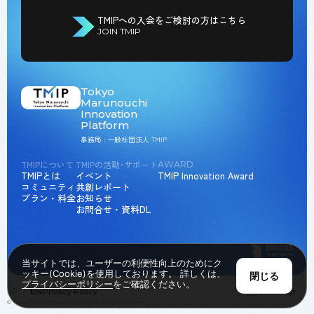
TMIPへの入会をご検討の方はこちら
JOIN TMIP
Tokyo
Marunouchi
Innovation
Platform
事務局 : 一般社団法人 TMIP
TMIPについて
TMIPの活動･サポート
AWARD
TMIPとは
イベント
TMIP Innovation Award
コミュニティ
共創レポート
プラン・料金
お知らせ
お問合せ・資料DL
当サイトでは、ユーザーの利便性向上のためにク
ッキー(Cookie)を使用しております。 詳しくは、
閉じる
プライバシーポリシー
をご確認ください。
JP
EN
Privacy Policy
Back to Top
© Tokyo Marunouchi Innovation Platform all rights reserved.